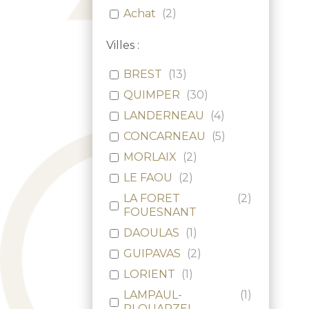
Achat
(
2
)
Villes :
BREST
(
13
)
QUIMPER
(
30
)
LANDERNEAU
(
4
)
CONCARNEAU
(
5
)
MORLAIX
(
2
)
LE FAOU
(
2
)
LA FORET
(
2
)
FOUESNANT
DAOULAS
(
1
)
GUIPAVAS
(
2
)
LORIENT
(
1
)
LAMPAUL-
(
1
)
PLOUARZEL