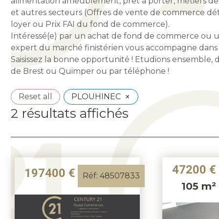
alimentation ameublement, prêt à porter, métiers de 
et autres secteurs (Offres de vente de commerce détai
loyer ou Prix FAI du fond de commerce).
Intéressé(e) par un achat de fond de commerce ou 
expert du marché finistérien vous accompagne dans v
Saisissez la bonne opportunité ! Etudions ensemble, 
de Brest ou Quimper ou par téléphone !
×
Reset all
PLOUHINEC
2 résultats affichés
47200 €
197400 €
Réf: 48507833
105 m²