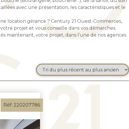
bouche (Boulangerie, boucherie…), de la santé, du soin
llées avec une présentation, les caractéristiques et le
une location gérance ? Century 21 Ouest-Commerces,
otre projet et vous conseille dans vos démarches.
dés maintenant, votre projet, dans l’une de nos agences
Réf: 220207786