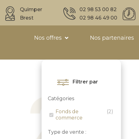
Quimper
02 98 53 00 82
Brest
02 98 46 49 00
Nos offres
Nos partenaires
Filtrer par
Catégories
Fonds de
(
2
)
commerce
Type de vente :