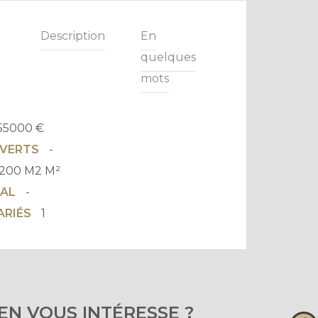
Description
En
quelques
mots
55000 €
UVERTS
-
200 M2 M²
TAL
-
ARIÉS
1
IEN VOUS INTÉRESSE ?