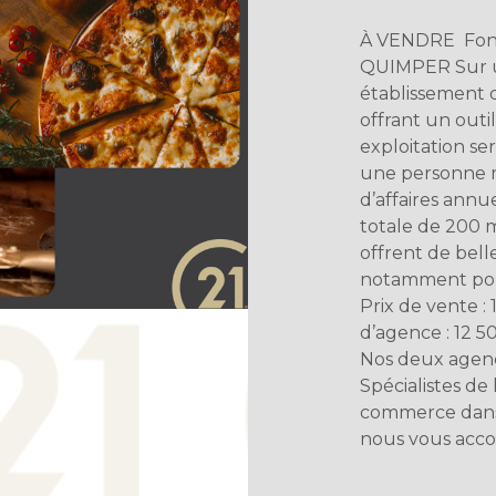
À VENDRE  Fon
QUIMPER Sur u
établissement 
offrant un outil
exploitation se
une personne m
d’affaires annu
totale de 200 m
offrent de bell
notamment pou
Prix de vente 
d’agence : 12 
Nos deux agence
Spécialistes de
commerce dans l
nous vous acco