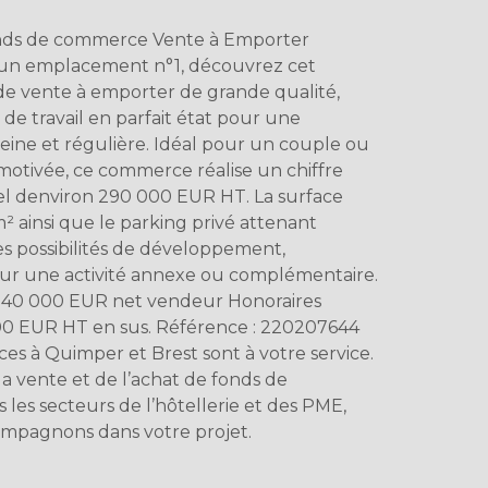
ds de commerce Vente à Emporter 
n emplacement n°1, découvrez cet
de vente à emporter de grande qualité,
 de travail en parfait état pour une
reine et régulière. Idéal pour un couple ou
otivée, ce commerce réalise un chiffre
el denviron 290 000 EUR HT. La surface
² ainsi que le parking privé attenant
es possibilités de développement,
r une activité annexe ou complémentaire.
: 140 000 EUR net vendeur Honoraires
500 EUR HT en sus. Référence : 220207644
s à Quimper et Brest sont à votre service.
 la vente et de l’achat de fonds de
es secteurs de l’hôtellerie et des PME,
mpagnons dans votre projet.