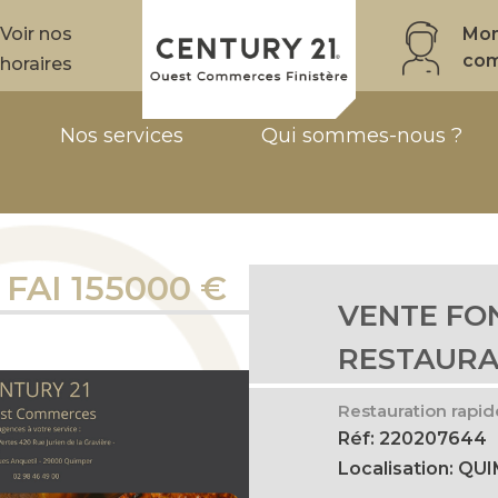
Voir nos
Mo
co
horaires
Nos services
Qui sommes-nous ?
FAI 155000 €
VENTE FO
RESTAURA
Restauration rap
Réf: 220207644
Localisation: QU