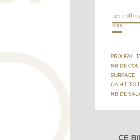
Les chiffres
clés
PRIX FAI
1
NB DE CO
SURFACE
CA HT TO
NB DE SAL
CE B