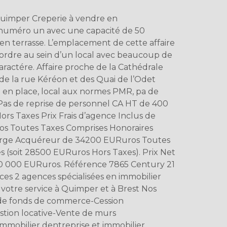
Quimper Creperie à vendre en
uméro un avec une capacité de 50
en terrasse. L’emplacement de cette affaire
 ordre au sein d’un local avec beaucoup de
ractére. Affaire proche de la Cathédrale
 de la rue Kéréon et des Quai de l’Odet
t en place, local aux normes PMR, pa de
 Pas de reprise de personnel CA HT de 400
rs Taxes Prix Frais d’agence Inclus de
s Toutes Taxes Comprises Honoraires
arge Acquéreur de 34200 EURuros Toutes
s (soit 28500 EURuros Hors Taxes). Prix Net
0 000 EURuros. Référence 7865 Century 21
s 2 agences spécialisées en immobilier
 votre service à Quimper et à Brest Nos
de fonds de commerce-Cession
stion locative-Vente de murs
mobilier dentreprise et immobilier