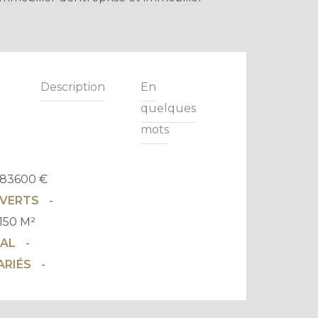
Description
En
quelques
mots
83600 €
UVERTS
-
150 M²
TAL
-
ARIÉS
-