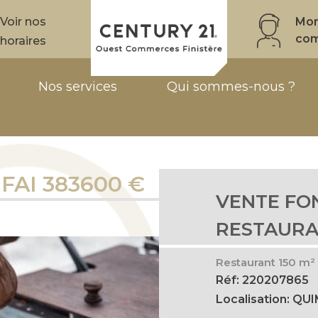
Voir nos
Mo
co
horaires
Nos services
Qui sommes-nous ?
FAI 383600 €
VENTE FO
RESTAURA
Restaurant 150 m²
Réf: 220207865
Localisation: QU