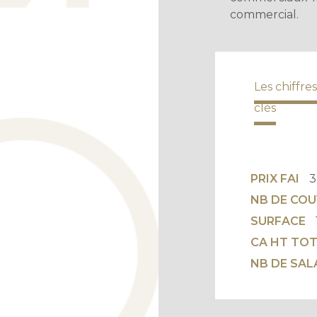
commercial.
Les chiffres
clés
PRIX FAI
3
NB DE CO
SURFACE
CA HT TO
NB DE SAL