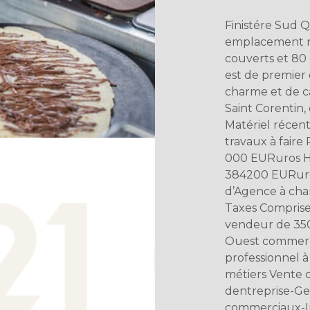
Finistére Sud 
emplacement n
couverts et 80 
est de premier
charme et de ca
Saint Corentin,
Matériel récen
travaux à faire
000 EURuros Ho
384200 EURuro
d’Agence à ch
Taxes Comprise
vendeur de 35
Ouest commerce
professionnel à
métiers Vente 
dentreprise-Ge
commerciaux-Im